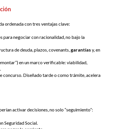
ación
da ordenada con tres ventajas clave:
s para negociar con racionalidad, no bajo la
ructura de deuda, plazos, covenants,
garantías
y, en
remontar”) en un marco verificable: viabilidad,
.
de concurso. Diseñado tarde o como trámite, acelera
erían activar decisiones, no solo “seguimiento”:
on Seguridad Social.