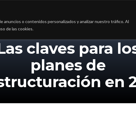
a
La firma
Casos de Éxito
Blog
Contac
 anuncios o contenidos personalizados y analizar nuestro tráfico. Al
so de las cookies.
Las claves para lo
planes de
structuración en 