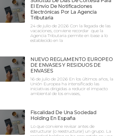
Solicitud De Días De Cortesía Para
El Envío De Notificaciones
Electrónicas Por La Agencia
Tributaria
24 de julio de 2026 Con la llegada de las
vacaciones, conviene recordar que la
Agencia Tributaria permite en base a lo
establecido en la
NUEVO REGLAMENTO EUROPEO
DE ENVASES Y RESIDUOS DE
ENVASES
16 de julio de 2026 En los últimos años, la
Unión Europea ha intensificado las
iniciativas dirigidas a reducir el impacto
ambiental de los envases,
Fiscalidad De Una Sociedad
Holding En España
Lo que conviene revisar antes de
estructurar (o reestructurar) un grupo. La
sociedad holding se ha convertido en una