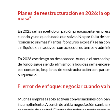
Planes de reestructuración en 2026: la op
masa”
En 2025 se ha repetido un patrón preocupante: empresa
cuando ya no queda nada que salvar. No por falta de herra
“concurso sin masa” (antes “concurso exprés”) se ha co
sin liquidez, sin activos, con acreedores tensos y admi
En 2026 ese riesgo no desaparece. Aunque el mercado p
de fondo sigue siendo el mismo: la liquidez se ha encarec
ese contexto, los planes de reestructuración son, para 
o liquidarlo.
El error de enfoque: negociar cuando ya 
Muchas empresas solo activan conversaciones con banc
incumplimiento. A partir de ahí, la negociación cambia: 
escenario de control. El acreedor prioriza protegerse, 