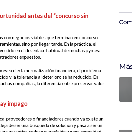
ortunidad antes del “concurso sin
Com
s con negocios viables que terminan en concurso
mientas, sino por llegar tarde. En la práctica, el
nvertido en el desenlace habitual de muchas pymes:
nistradores expuestos.
Más
revea cierta normalización financiera, el problema
ido y la tolerancia al deterioro se ha reducido. En
muchas compañías, la diferencia entre preservar valor
hay impago
a, proveedores o financiadores cuando ya existe un
deja de ser una búsqueda de solución y pasa a ser un
exige garantías, reduce exposición y gana capacidad