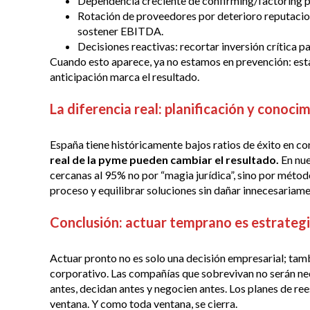
Dependencia creciente de confirming/factoring p
Rotación de proveedores por deterioro reputacion
sostener EBITDA.
Decisiones reactivas: recortar inversión crítica p
Cuando esto aparece, ya no estamos en prevención: est
anticipación marca el resultado.
La diferencia real: planificación y conoc
España tiene históricamente bajos ratios de éxito en co
real de la pyme pueden cambiar el resultado.
En nue
cercanas al 95% no por “magia jurídica”, sino por método
proceso y equilibrar soluciones sin dañar innecesariam
Conclusión: actuar temprano es estrategi
Actuar pronto no es solo una decisión empresarial; tam
corporativo. Las compañías que sobrevivan no serán ne
antes, decidan antes y negocien antes. Los planes de re
ventana. Y como toda ventana, se cierra.