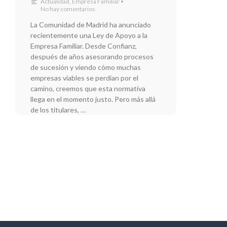
Actualidad
,
Empresa Familiar
•
No hay comentarios
La Comunidad de Madrid ha anunciado
recientemente una Ley de Apoyo a la
Empresa Familiar. Desde Confianz,
después de años asesorando procesos
de sucesión y viendo cómo muchas
empresas viables se perdían por el
camino, creemos que esta normativa
llega en el momento justo. Pero más allá
de los titulares, …