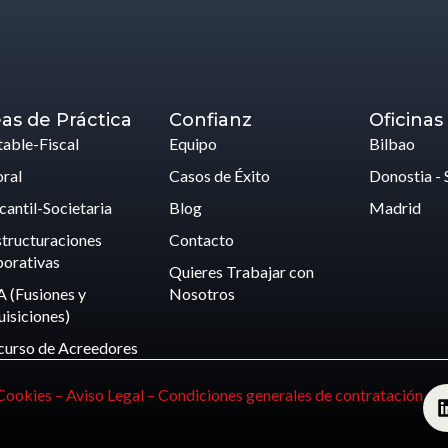
as de Práctica
Confianz
Oficinas
able-Fiscal
Equipo
Bilbao
ral
Casos de Éxito
Donostia - 
antil-Societaria
Blog
Madrid
tructuraciones
Contacto
orativas
Quieres Trabajar con
 (Fusiones y
Nosotros
isiciones)
curso de Acreedores
 Cookies –
Aviso Legal –
Condiciones generales de contratación