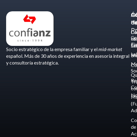
Á
C
Of
d
Eq
Bi
Pr
Ca
Do
Co
de
- S
Fis
Éx
Se
Socio estratégico de la empresa familiar y el
mid-market
La
Bl
Ma
español. Más de 30 años de experiencia en asesoría integral
y consultoría estratégica.
Me
Co
So
Qu
Re
Tr
Co
co
No
M
(F
Ad
Co
de
Ac