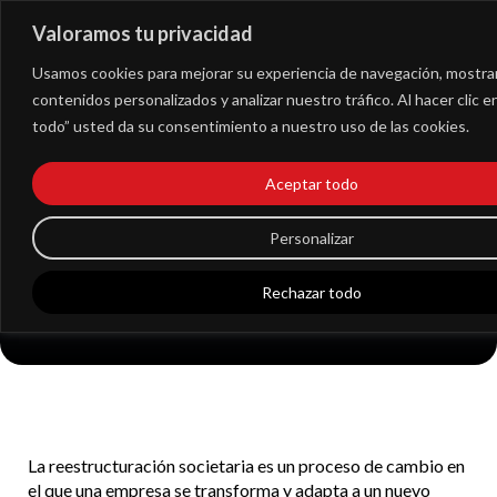
Valoramos tu privacidad
Extranet
Usamos cookies para mejorar su experiencia de navegación, mostra
contenidos personalizados y analizar nuestro tráfico. Al hacer clic 
todo” usted da su consentimiento a nuestro uso de las cookies.
¿En qué consiste una
Aceptar todo
reestructuración
Personalizar
societaria?
Rechazar todo
La reestructuración societaria es un proceso de cambio en
el que una empresa se transforma y adapta a un nuevo