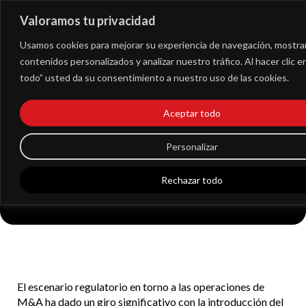
Valoramos tu privacidad
Extranet
Usamos cookies para mejorar su experiencia de navegación, mostra
contenidos personalizados y analizar nuestro tráfico. Al hacer clic 
todo” usted da su consentimiento a nuestro uso de las cookies.
Las nuevas reglas en
Aceptar todo
los cambios del
Personalizar
régimen de Fusiones
Rechazar todo
El escenario regulatorio en torno a las operaciones de
M&A ha dado un giro significativo con la introducción del