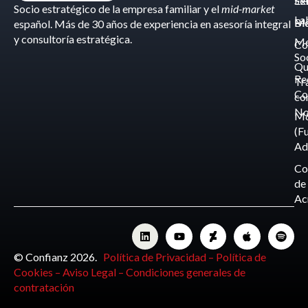
Éx
Se
Socio estratégico de la empresa familiar y el
mid-market
La
Bl
Ma
español. Más de 30 años de experiencia en asesoría integral
y consultoría estratégica.
Me
Co
So
Qu
Re
Tr
Co
co
No
M
(F
Ad
Co
de
Ac
© Confianz 2026.
Política de Privacidad –
Política de
Cookies –
Aviso Legal –
Condiciones generales de
contratación