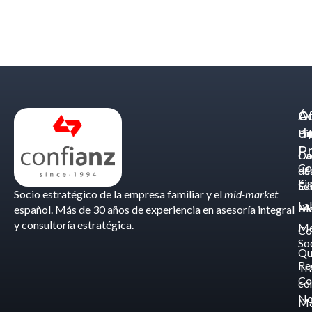
Á
C
Of
d
Eq
Bi
Pr
Ca
Do
Co
de
- S
Fis
Éx
Se
Socio estratégico de la empresa familiar y el
mid-market
La
Bl
Ma
español. Más de 30 años de experiencia en asesoría integral
y consultoría estratégica.
Me
Co
So
Qu
Re
Tr
Co
co
No
M