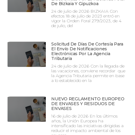
De Bizkaia Y Gipuzkoa
24 de julio de 2026 BIZKAIA Con
efectos 18 de julio de 2023 entró en
vigor la Orden Foral 279/2023, de 4
de julio, del
Solicitud De Días De Cortesía Para
El Envío De Notificaciones
Electrónicas Por La Agencia
Tributaria
24 de julio de 2026 Con la llegada de
las vacaciones, conviene recordar que
la Agencia Tributaria permite en base
a lo establecido en la
NUEVO REGLAMENTO EUROPEO
DE ENVASES Y RESIDUOS DE
ENVASES
16 de julio de 2026 En los últimos
años, la Unión Europea ha
intensificado las iniciativas dirigidas a
reducir el impacto ambiental de los