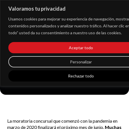
Valoramos tu privacidad
Extranet
Usamos cookies para mejorar su experiencia de navegación, mostra
contenidos personalizados y analizar nuestro tráfico. Al hacer clic 
todo” usted da su consentimiento a nuestro uso de las cookies.
Claves para afrontar
Aceptar todo
una reestructuración
empresarial con
Personalizar
garantías
Rechazar todo
La moratoria concursal que comenzó con la pandemia en
marzo de 2020 finalizará el próximo mes de junio.
Muchas