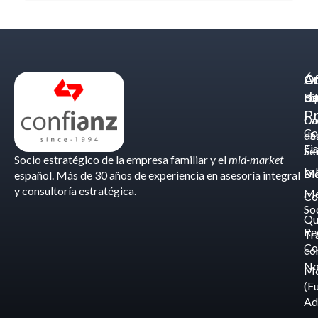
Á
C
Of
d
Eq
Bi
Pr
Ca
Do
Co
de
- S
Fis
Éx
Se
Socio estratégico de la empresa familiar y el
mid-market
La
Bl
Ma
español. Más de 30 años de experiencia en asesoría integral
y consultoría estratégica.
Me
Co
So
Qu
Re
Tr
Co
co
No
M
(F
Ad