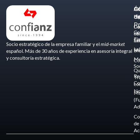
Á
C
Of
d
Eq
Bi
Pr
Ca
Do
Co
de
- S
Fis
Éx
Se
Socio estratégico de la empresa familiar y el
mid-market
La
Bl
Ma
español. Más de 30 años de experiencia en asesoría integral
y consultoría estratégica.
Me
Co
So
Qu
Re
Tr
Co
co
No
M
(F
Ad
Co
de
Ac