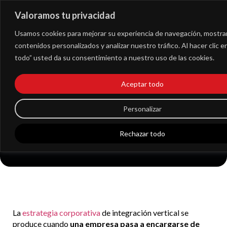
Valoramos tu privacidad
Extranet
Usamos cookies para mejorar su experiencia de navegación, mostra
contenidos personalizados y analizar nuestro tráfico. Al hacer clic 
todo” usted da su consentimiento a nuestro uso de las cookies.
Ventajas y
desventajas de la
Aceptar todo
estrategia de
Personalizar
integración vertical
Rechazar todo
en la empresa
La
estrategia corporativa
de integración vertical se
produce cuando
una empresa pasa a encargarse de