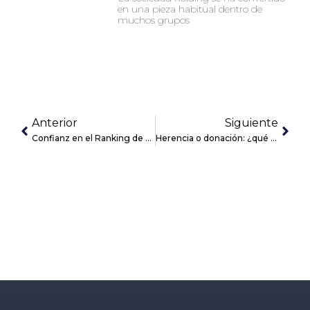
en una pieza habitual dentro de
muchos grupos
Anterior
Siguiente
Confianz en el Ranking de Despachos de Abogados 2021 de Expansión
Herencia o donación: ¿qué es mejor en la empresa familiar?