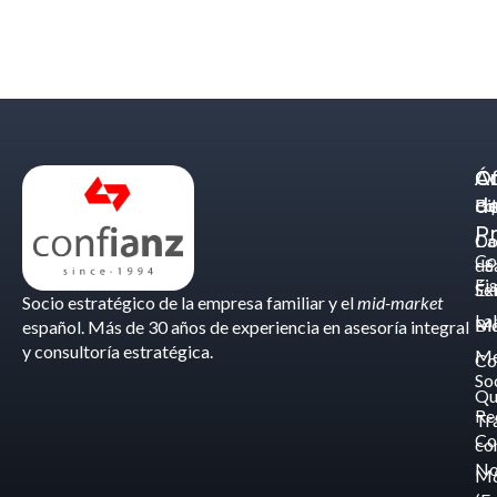
Á
C
Of
d
Eq
Bi
Pr
Ca
Do
Co
de
- S
Fis
Éx
Se
Socio estratégico de la empresa familiar y el
mid-market
La
Bl
Ma
español. Más de 30 años de experiencia en asesoría integral
y consultoría estratégica.
Me
Co
So
Qu
Re
Tr
Co
co
No
M