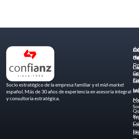
Á
C
Of
d
Eq
Bi
Pr
Ca
Do
Co
de
- S
Fis
Éx
Se
Socio estratégico de la empresa familiar y el
mid-market
La
Bl
Ma
español. Más de 30 años de experiencia en asesoría integral
y consultoría estratégica.
Me
Co
So
Qu
Re
Tr
Co
co
No
M