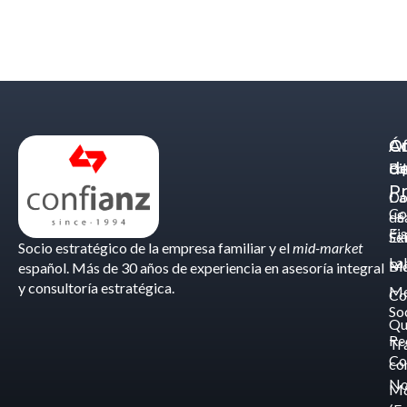
Á
C
Of
d
Eq
Bi
Pr
Ca
Do
Co
de
- S
Fis
Éx
Se
Socio estratégico de la empresa familiar y el
mid-market
La
Bl
Ma
español. Más de 30 años de experiencia en asesoría integral
y consultoría estratégica.
Me
Co
So
Qu
Re
Tr
Co
co
No
M