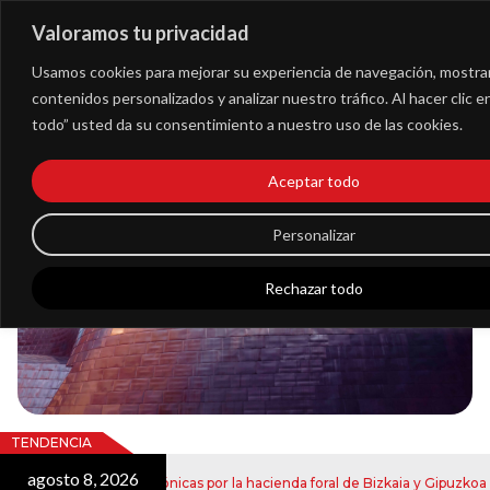
Valoramos tu privacidad
Extranet
Usamos cookies para mejorar su experiencia de navegación, mostra
contenidos personalizados y analizar nuestro tráfico. Al hacer clic 
todo” usted da su consentimiento a nuestro uso de las cookies.
Blog
Aceptar todo
Noticias
Personalizar
Rechazar todo
TENDENCIA
agosto 8, 2026
ju
e notificaciones electrónicas por la hacienda foral de Bizkaia y Gipuzkoa