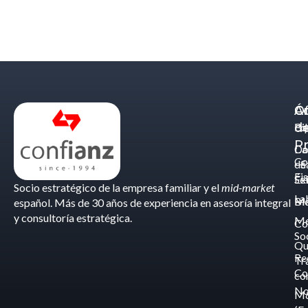
Á
C
Of
d
Eq
Bi
Pr
Ca
Do
Co
de
- S
Fis
Éx
Se
Socio estratégico de la empresa familiar y el
mid-market
La
Bl
Ma
español. Más de 30 años de experiencia en asesoría integral
y consultoría estratégica.
Me
Co
So
Qu
Re
Tr
Co
co
No
M