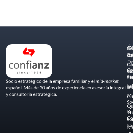
Á
C
Of
d
Eq
Bi
Pr
Ca
Do
Co
de
- S
Fis
Éx
Se
Socio estratégico de la empresa familiar y el
mid-market
La
Bl
Ma
español. Más de 30 años de experiencia en asesoría integral
y consultoría estratégica.
Me
Co
So
Qu
Re
Tr
Co
co
No
M