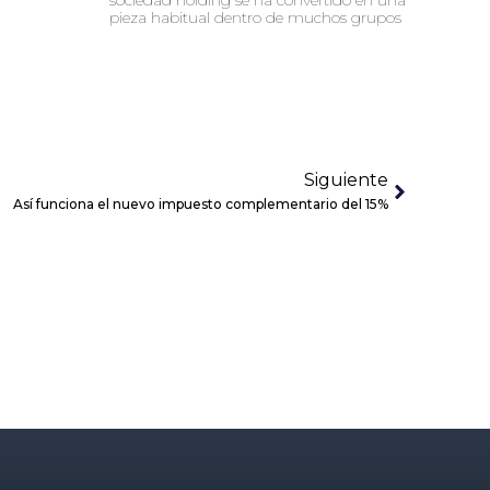
pieza habitual dentro de muchos grupos
Siguiente
Así funciona el nuevo impuesto complementario del 15%