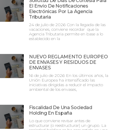
Solicitud De Días De Cortesía Para
El Envío De Notificaciones
Electrónicas Por La Agencia
Tributaria
24 de julio de 2026 Con la llegada de las
vacaciones, conviene recordar que la
Agencia Tributaria permite en base a lo
establecido en la
NUEVO REGLAMENTO EUROPEO
DE ENVASES Y RESIDUOS DE
ENVASES
16 de julio de 2026 En los últimos años, la
Unión Europea ha intensificado las
iniciativas dirigidas a reducir el impacto
ambiental de los envases,
Fiscalidad De Una Sociedad
Holding En España
Lo que conviene revisar antes de
estructurar (o reestructurar) un grupo. La
sociedad holding se ha convertido en una