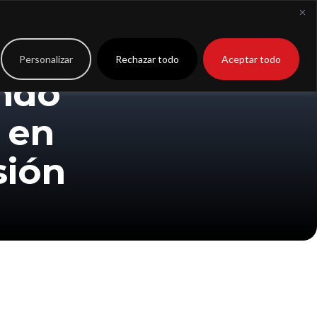
to
Extranet
Personalizar
Rechazar todo
Aceptar todo
ndo
 en
sión