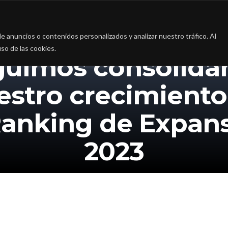
a
La firma
Casos de Éxito
Blog
Contac
 anuncios o contenidos personalizados y analizar nuestro tráfico. Al
so de las cookies.
guimos consolida
estro crecimiento
Ranking de Expan
2023