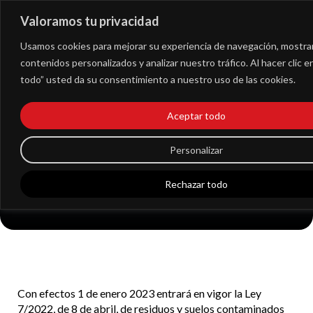
Valoramos tu privacidad
Extranet
Usamos cookies para mejorar su experiencia de navegación, mostra
contenidos personalizados y analizar nuestro tráfico. Al hacer clic 
todo” usted da su consentimiento a nuestro uso de las cookies.
RESEÑA – IMPUESTO
ESPECIAL SOBRE LOS
Aceptar todo
ENVASES DE
Personalizar
PLASTICO NO
Rechazar todo
REUTILIZABLES
Con efectos 1 de enero 2023 entrará en vigor la Ley
7/2022, de 8 de abril, de residuos y suelos contaminados