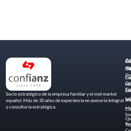
Á
C
Of
d
Eq
Bi
Pr
Ca
Do
Co
de
- S
Fis
Éx
Se
Socio estratégico de la empresa familiar y el
mid-market
La
Bl
Ma
español. Más de 30 años de experiencia en asesoría integral
y consultoría estratégica.
Me
Co
So
Qu
Re
Tr
Co