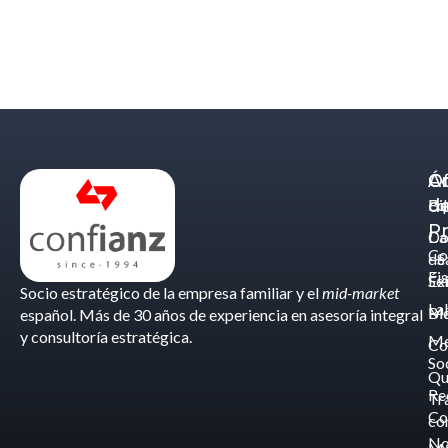
Á
C
Of
d
Eq
Bi
Pr
Ca
Do
Co
de
- S
Fis
Éx
Se
Socio estratégico de la empresa familiar y el
mid-market
La
Bl
Ma
español. Más de 30 años de experiencia en asesoría integral
y consultoría estratégica.
Me
Co
So
Qu
Re
Tr
Co
co
No