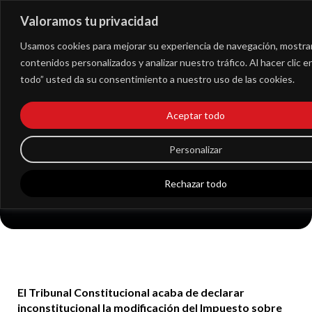
Valoramos tu privacidad
Extranet
Usamos cookies para mejorar su experiencia de navegación, mostra
contenidos personalizados y analizar nuestro tráfico. Al hacer clic 
todo” usted da su consentimiento a nuestro uso de las cookies.
Qué empresas podrán
reclamar la
Aceptar todo
devolución de parte
Personalizar
del Impuesto de
Rechazar todo
Sociedades
El Tribunal Constitucional acaba de declarar
inconstitucional la modificación del Impuesto sobre