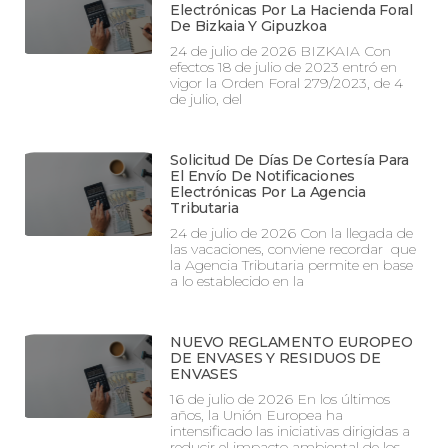
Electrónicas Por La Hacienda Foral
De Bizkaia Y Gipuzkoa
24 de julio de 2026 BIZKAIA Con
efectos 18 de julio de 2023 entró en
vigor la Orden Foral 279/2023, de 4
de julio, del
Solicitud De Días De Cortesía Para
El Envío De Notificaciones
Electrónicas Por La Agencia
Tributaria
24 de julio de 2026 Con la llegada de
las vacaciones, conviene recordar que
la Agencia Tributaria permite en base
a lo establecido en la
NUEVO REGLAMENTO EUROPEO
DE ENVASES Y RESIDUOS DE
ENVASES
16 de julio de 2026 En los últimos
años, la Unión Europea ha
intensificado las iniciativas dirigidas a
reducir el impacto ambiental de los