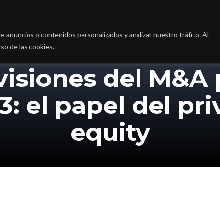
a
La firma
Casos de Éxito
Blog
Contac
 anuncios o contenidos personalizados y analizar nuestro tráfico. Al
so de las cookies.
visiones del M&A 
3: el papel del pri
equity