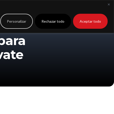
to
Extranet
Personalizar
Rechazar todo
Aceptar todo
para
vate