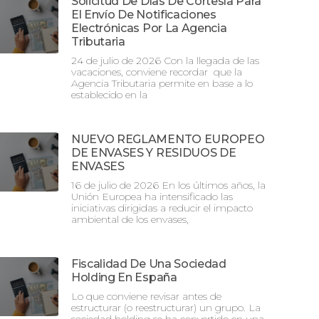
Solicitud De Días De Cortesía Para
El Envío De Notificaciones
Electrónicas Por La Agencia
Tributaria
24 de julio de 2026 Con la llegada de las
vacaciones, conviene recordar que la
Agencia Tributaria permite en base a lo
establecido en la
NUEVO REGLAMENTO EUROPEO
DE ENVASES Y RESIDUOS DE
ENVASES
16 de julio de 2026 En los últimos años, la
Unión Europea ha intensificado las
iniciativas dirigidas a reducir el impacto
ambiental de los envases,
Fiscalidad De Una Sociedad
Holding En España
Lo que conviene revisar antes de
estructurar (o reestructurar) un grupo. La
sociedad holding se ha convertido en una