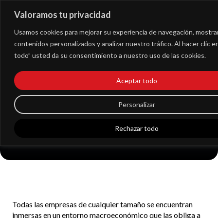
Valoramos tu privacidad
Extranet
Usamos cookies para mejorar su experiencia de navegación, mostra
contenidos personalizados y analizar nuestro tráfico. Al hacer clic 
todo” usted da su consentimiento a nuestro uso de las cookies.
Por qué necesita tu
Aceptar todo
PYME una asesoría
Personalizar
fiscal
Rechazar todo
Todas las empresas de cualquier tamaño se encuentran
inmersas en un entorno macroeconómico que las obliga a