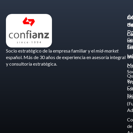
Á
C
Of
d
Eq
Bi
Pr
Ca
Do
Co
de
- S
Fis
Éx
Se
Socio estratégico de la empresa familiar y el
mid-market
La
Bl
Ma
español. Más de 30 años de experiencia en asesoría integral
y consultoría estratégica.
Me
Co
So
Qu
Re
Tr
Co
co
No
M
(F
Ad
Co
de
Ac