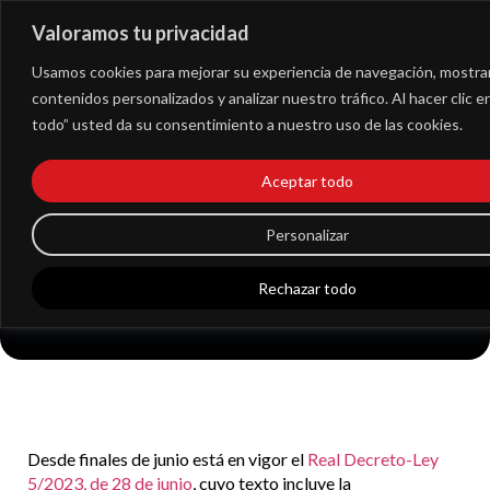
Valoramos tu privacidad
Extranet
Usamos cookies para mejorar su experiencia de navegación, mostra
contenidos personalizados y analizar nuestro tráfico. Al hacer clic 
todo” usted da su consentimiento a nuestro uso de las cookies.
Las nuevas causas de
Aceptar todo
despido nulo que
Personalizar
tienes que conocer
Rechazar todo
Desde finales de junio está en vigor el
Real Decreto-Ley
5/2023, de 28 de junio
, cuyo texto incluye la