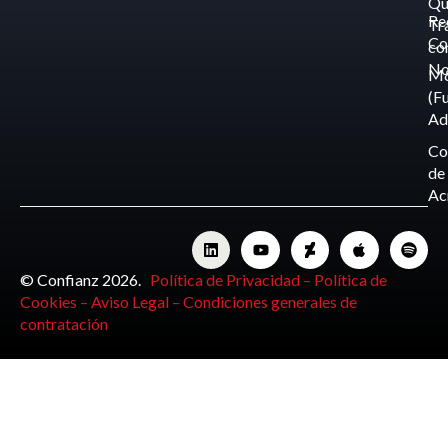
Qu
Re
Tr
Co
co
No
M
(F
Ad
Co
de
Ac
© Confianz 2026.
Política de Privacidad –
Política de
Cookies –
Aviso Legal –
Condiciones generales de
contratación