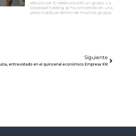
estructurar (o reestructurar) un grupo. La
sociedad holding se ha convertido en una
pieza habitual dentro de muchos grupos
Siguiente
utia, entrevistado en el quincenal económico Empresa XXI