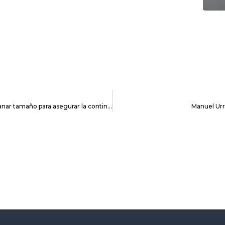
«El principal reto de las pymes vascas es la necesidad de ganar tamaño para asegurar la continuidad»
Manuel Urr