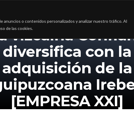
a
La firma
Casos de Éxito
Blog
Contac
 anuncios o contenidos personalizados y analizar nuestro tráfico. Al
so de las cookies.
a vizcaína Confia
diversifica con la
adquisición de la
guipuzcoana Irebe
[EMPRESA XXI]