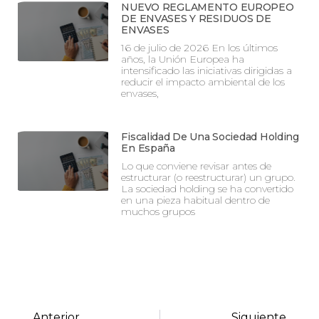
NUEVO REGLAMENTO EUROPEO
DE ENVASES Y RESIDUOS DE
ENVASES
16 de julio de 2026 En los últimos
años, la Unión Europea ha
intensificado las iniciativas dirigidas a
reducir el impacto ambiental de los
envases,
Fiscalidad De Una Sociedad Holding
En España
Lo que conviene revisar antes de
estructurar (o reestructurar) un grupo.
La sociedad holding se ha convertido
en una pieza habitual dentro de
muchos grupos
Anterior
Siguiente