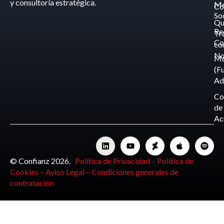
y consultoría estratégica.
Me
Co
So
Qu
Re
Tr
Co
co
No
M
(F
Ad
Co
de
Ac
© Confianz 2026.
Política de Privacidad –
Política de
Cookies –
Aviso Legal –
Condiciones generales de
contratación