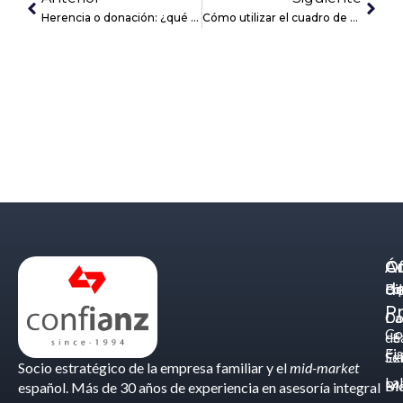
Herencia o donación: ¿qué es mejor en la empresa familiar?
Cómo utilizar el cuadro de mando integral como modelo de planificación estratégica
Á
C
Of
d
Eq
Bi
Pr
Ca
Do
Co
de
- S
Fis
Éx
Se
Socio estratégico de la empresa familiar y el
mid-market
La
Bl
Ma
español. Más de 30 años de experiencia en asesoría integral