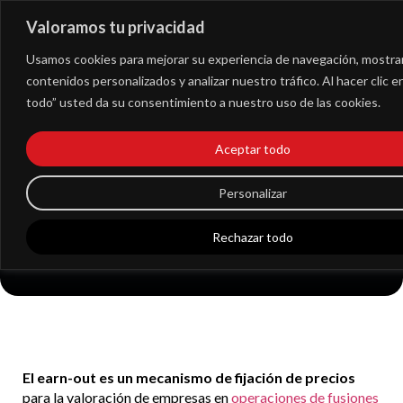
Valoramos tu privacidad
Extranet
Usamos cookies para mejorar su experiencia de navegación, mostra
contenidos personalizados y analizar nuestro tráfico. Al hacer clic 
todo” usted da su consentimiento a nuestro uso de las cookies.
La cláusula earn-out
Aceptar todo
se abre paso en las
Personalizar
operaciones de M&A
Rechazar todo
El earn-out es un mecanismo de fijación de precios
para la valoración de empresas en
operaciones de fusiones