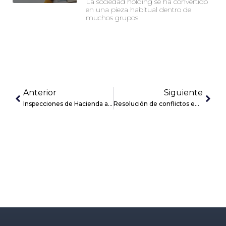
La sociedad holding se ha convertido
en una pieza habitual dentro de
muchos grupos
Anterior
Siguiente
Inspecciones de Hacienda a empresas en 2025 qué debes saber
Resolución de conflictos en M&A