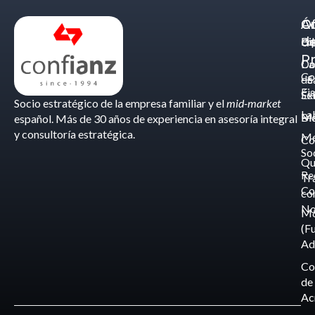
Á
C
Of
d
Eq
Bi
Pr
Ca
Do
Co
de
- S
Fis
Éx
Se
Socio estratégico de la empresa familiar y el
mid-market
La
Bl
Ma
español. Más de 30 años de experiencia en asesoría integral
y consultoría estratégica.
Me
Co
So
Qu
Re
Tr
Co
co
No
M
(F
Ad
Co
de
Ac