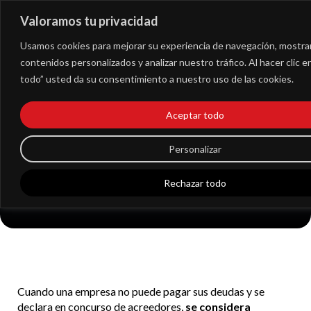
Valoramos tu privacidad
Extranet
Usamos cookies para mejorar su experiencia de navegación, mostra
contenidos personalizados y analizar nuestro tráfico. Al hacer clic 
todo” usted da su consentimiento a nuestro uso de las cookies.
Derechos y
obligaciones del
Aceptar todo
acreedor concursal
Personalizar
tras la reforma
Rechazar todo
legislativa
Cuando una empresa no puede pagar sus deudas y se
declara en concurso de acreedores,
se considera