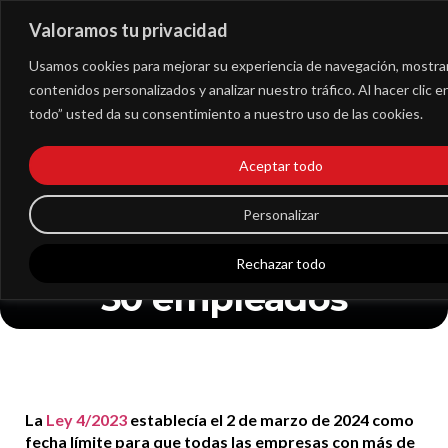
Valoramos tu privacidad
Extranet
Usamos cookies para mejorar su experiencia de navegación, mostra
contenidos personalizados y analizar nuestro tráfico. Al hacer clic 
Estas son las
todo” usted da su consentimiento a nuestro uso de las cookies.
características del
Aceptar todo
Plan LGTBI
obligatorio para
Personalizar
empresas con más de
Rechazar todo
50 empleados
La
Ley 4/2023
establecía el 2 de marzo de 2024 como
fecha límite para que todas las empresas con más de