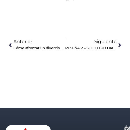
Anterior
Siguiente
Cómo afrontar un divorcio en la familia empresaria
RESEÑA 2 – SOLICITUD DIAS CORTESIA PARA NOTIFICACIONES HACIENDA BIZKAIA
Á
C
Of