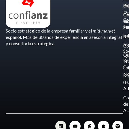
d
Eq
Bi
Pr
Ca
Do
Co
de
- S
Fis
Éx
Se
Socio estratégico de la empresa familiar y el
mid-market
La
Bl
Ma
español. Más de 30 años de experiencia en asesoría integral
y consultoría estratégica.
Me
Co
So
Qu
Re
Tr
Co
co
No
M
(F
Ad
Co
de
Ac