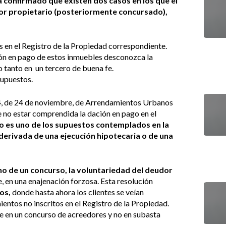
 confirmado que existen dos casos en los que el
ior propietario (posteriormente concursado),
s en el Registro de la Propiedad correspondiente.
ión en pago de estos inmuebles desconozca la
o tanto en un tercero de buena fe.
supuestos.
994, de 24 de noviembre, de Arrendamientos Urbanos
de no estar comprendida la dación en pago en el
o es uno de los supuestos contemplados en la
 derivada de una ejecución hipotecaria o de una
no de un concurso, la voluntariedad del deudor
 en una enajenación forzosa. Esta resolución
tos,
donde hasta ahora los clientes se veían
ntos no inscritos en el Registro de la Propiedad.
e en un concurso de acreedores y no en subasta