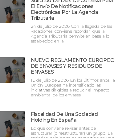
Solicitud De Días De Cortesía Para
El Envío De Notificaciones
Electrónicas Por La Agencia
Tributaria
24 de julio de 2026 Con la llegada de las
vacaciones, conviene recordar que la
Agencia Tributaria permite en base a lo
establecido en la
NUEVO REGLAMENTO EUROPEO
DE ENVASES Y RESIDUOS DE
ENVASES
16 de julio de 2026 En los últimos años, la
Unión Europea ha intensificado las
iniciativas dirigidas a reducir el impacto
ambiental de los envases,
Fiscalidad De Una Sociedad
Holding En España
Lo que conviene revisar antes de
estructurar (o reestructurar) un grupo. La
sociedad holding se ha convertido en una