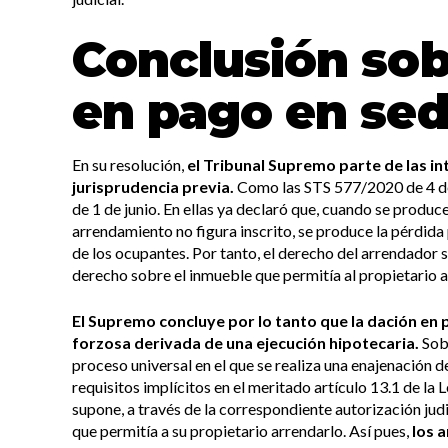
Conclusión sob
en pago en se
En su resolución,
el Tribunal Supremo parte de las in
jurisprudencia previa.
Como las STS 577/2020 de 4 d
de 1 de junio. En ellas ya declaró que, cuando se produ
arrendamiento no figura inscrito, se produce la pérdida 
de los ocupantes. Por tanto, el derecho del arrendador 
derecho sobre el inmueble que permitía al propietario a
El Supremo concluye por lo tanto que la dación en
forzosa derivada de una ejecución hipotecaria.
Sob
proceso universal en el que se realiza una enajenación de
requisitos implícitos en el meritado artículo 13.1 de l
supone, a través de la correspondiente autorización jud
que permitía a su propietario arrendarlo. Así pues,
los a