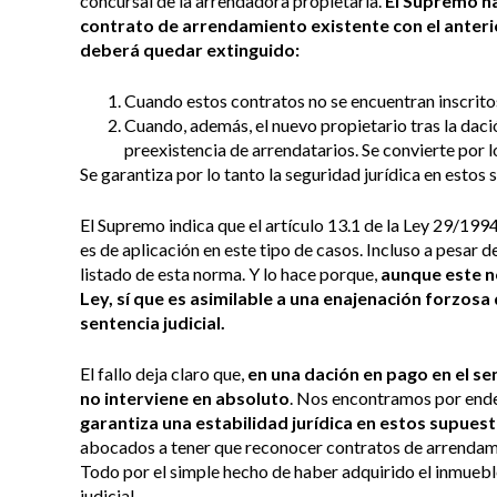
concursal de la arrendadora propietaria.
E
l Supremo ha
contrato de arrendamiento existente con el anter
deberá quedar extinguido:
Cuando estos contratos no se encuentran inscrito
Cuando, además, el nuevo propietario tras la dac
preexistencia de arrendatarios. Se convierte por l
Se garantiza por lo tanto la seguridad jurídica en estos 
El Supremo indica que el artículo 13.1 de la Ley 29/1
es de aplicación en este tipo de casos. Incluso a pesar 
listado de esta norma. Y lo hace porque,
aunque este n
Ley, sí que es asimilable a una enajenación forzosa
sentencia judicial.
El fallo deja claro que,
en una dación en pago en el se
no interviene en absoluto
. Nos encontramos por ende,
garantiza una estabilidad jurídica en estos supues
abocados a tener que reconocer contratos de arrendamie
Todo por el simple hecho de haber adquirido el inmuebl
judicial.