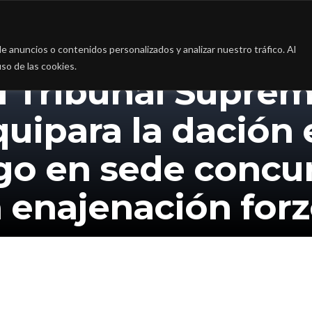
a
La firma
Casos de Éxito
Blog
Contac
 anuncios o contenidos personalizados y analizar nuestro tráfico. Al
so de las cookies.
l Tribunal Supre
quipara la dación 
go en sede concur
a enajenación for