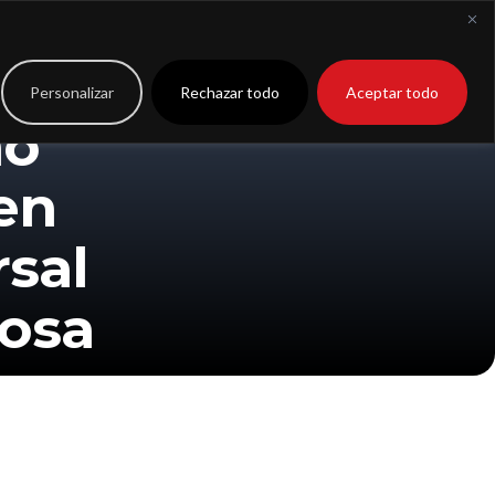
to
Extranet
Personalizar
Rechazar todo
Aceptar todo
mo
en
sal
zosa