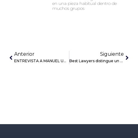
en una pieza habitual dentro de
muchos grupos
Anterior
Siguiente
ENTREVISTA A MANUEL URRUTIA EN ONDA MADRID
Best Lawyers distingue un año más a dos socios de la firma Confianz