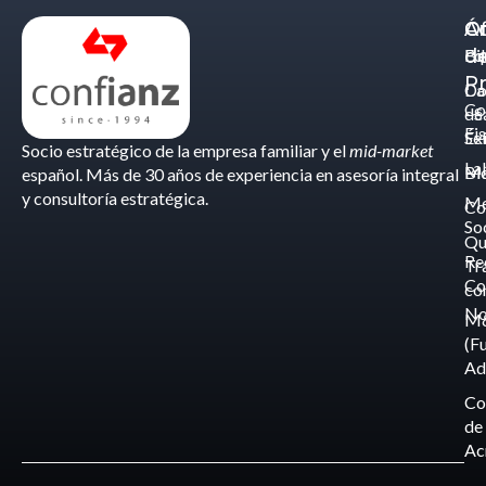
Á
C
Of
d
Eq
Bi
Pr
Ca
Do
Co
de
- S
Fis
Éx
Se
Socio estratégico de la empresa familiar y el
mid-market
La
Bl
Ma
español. Más de 30 años de experiencia en asesoría integral
y consultoría estratégica.
Me
Co
So
Qu
Re
Tr
Co
co
No
M
(F
Ad
Co
de
Ac