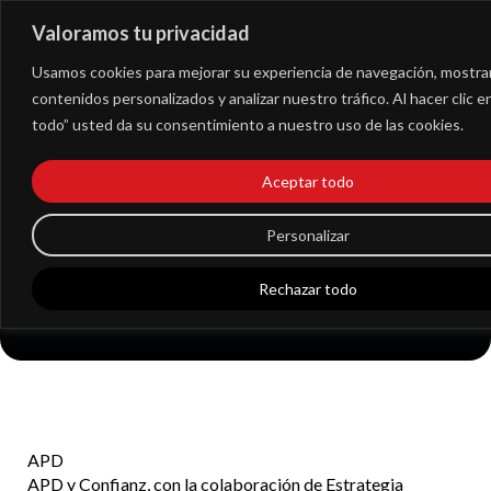
Valoramos tu privacidad
Extranet
Usamos cookies para mejorar su experiencia de navegación, mostra
contenidos personalizados y analizar nuestro tráfico. Al hacer clic 
todo” usted da su consentimiento a nuestro uso de las cookies.
Aceptar todo
Directrices en materia
retributiva para 2021
Personalizar
Rechazar todo
APD
APD y Confianz, con la colaboración de Estrategia