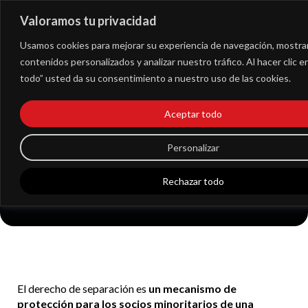
Valoramos tu privacidad
Extranet
Usamos cookies para mejorar su experiencia de navegación, mostra
contenidos personalizados y analizar nuestro tráfico. Al hacer clic 
todo” usted da su consentimiento a nuestro uso de las cookies.
Derecho de
Aceptar todo
separación del socio
en las sociedades de
Personalizar
capital
Rechazar todo
El derecho de separación es
un mecanismo de
protección para los socios minoritarios de una