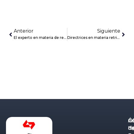
Anterior
Siguiente
El experto en materia de reestructuración en la nueva Ley Concursal
Directrices en materia retributiva para 2023
Á
C
Of
d
Eq
Bi