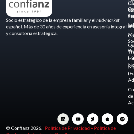
Pr
Ca
Do
Co
de
- S
Fis
Éx
Se
Socio estratégico de la empresa familiar y el
mid-market
La
Bl
Ma
español. Más de 30 años de experiencia en asesoría integral
y consultoría estratégica.
Me
Co
So
Qu
Re
Tr
Co
co
No
M
(F
Ad
Co
de
Ac
© Confianz 2026.
Política de Privacidad –
Política de