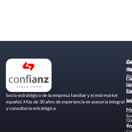
Á
C
Of
d
Eq
Bi
Pr
Ca
Do
Co
de
- S
Fis
Éx
Se
Socio estratégico de la empresa familiar y el
mid-market
La
Bl
Ma
español. Más de 30 años de experiencia en asesoría integral
y consultoría estratégica.
Me
Co
So
Qu
Re
Tr
Co