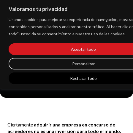
Valoramos tu privacidad
Extranet
Usamos cookies para mejorar su experiencia de navegación, mostra
contenidos personalizados y analizar nuestro tráfico. Al hacer clic 
todo” usted da su consentimiento a nuestro uso de las cookies.
Comprar una empresa
Aceptar todo
en concurso de
acreedores ¿es buena
Personalizar
idea?
Rechazar todo
Ciertamente
adquirir una empresa en concurso de
acreedores no es una inversión para todo el mundo.