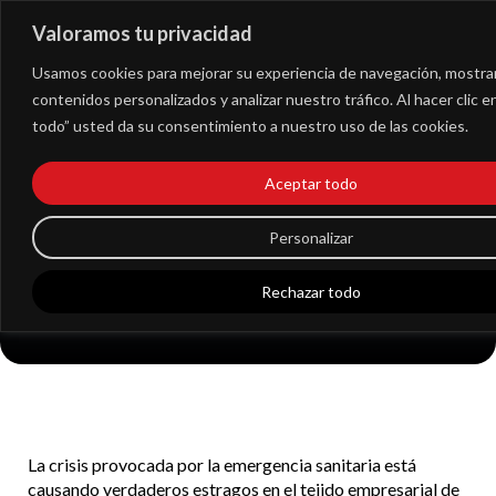
Valoramos tu privacidad
Extranet
Usamos cookies para mejorar su experiencia de navegación, mostra
contenidos personalizados y analizar nuestro tráfico. Al hacer clic 
todo” usted da su consentimiento a nuestro uso de las cookies.
Cómo saber si es el
momento de
Aceptar todo
presentarse a
Personalizar
concurso de
Rechazar todo
acreedores
La crisis provocada por la emergencia sanitaria está
causando verdaderos estragos en el tejido empresarial de