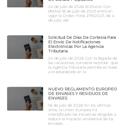
24 de julio de 2026 BIZKAIA Con
efectos 18 de julio de 2023 entró en
vigor la Orden Foral 279/2023, de 4
de julio, del
Solicitud De Días De Cortesía Para
El Envío De Notificaciones
Electrónicas Por La Agencia
Tributaria
24 de julio de 2026 Con la llegada de
las vacaciones, conviene recordar que
la Agencia Tributaria permite en base
a lo establecido en la
NUEVO REGLAMENTO EUROPEO
DE ENVASES Y RESIDUOS DE
ENVASES
16 de julio de 2026 En los últimos
años, la Unión Europea ha
intensificado las iniciativas dirigidas a
reducir el impacto ambiental de los
envases,