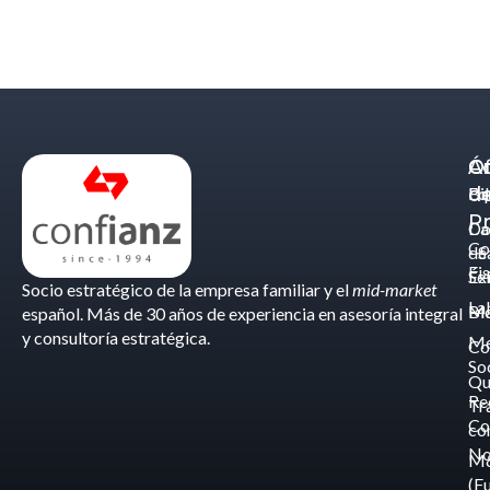
Á
C
Of
d
Eq
Bi
Pr
Ca
Do
Co
de
- S
Fis
Éx
Se
Socio estratégico de la empresa familiar y el
mid-market
La
Bl
Ma
español. Más de 30 años de experiencia en asesoría integral
y consultoría estratégica.
Me
Co
So
Qu
Re
Tr
Co
co
No
M
(F