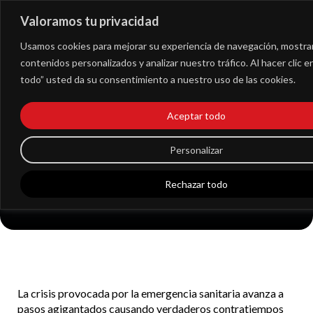
Valoramos tu privacidad
Extranet
Usamos cookies para mejorar su experiencia de navegación, mostra
contenidos personalizados y analizar nuestro tráfico. Al hacer clic 
todo” usted da su consentimiento a nuestro uso de las cookies.
Cómo garantizar la
Aceptar todo
viabilidad de mi
Personalizar
empresa en 2021
Rechazar todo
La crisis provocada por la emergencia sanitaria avanza a
pasos agigantados causando verdaderos contratiempos