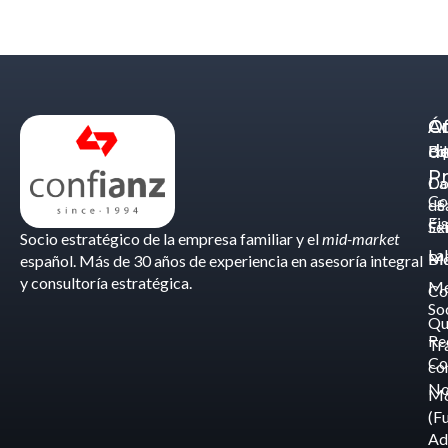
Á
C
Of
d
Eq
Bi
Pr
Ca
Do
Co
de
- S
Fis
Éx
Se
Socio estratégico de la empresa familiar y el
mid-market
La
Bl
Ma
español. Más de 30 años de experiencia en asesoría integral
y consultoría estratégica.
Me
Co
So
Qu
Re
Tr
Co
co
No
M
(F
Ad