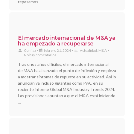
repasamos …
El mercado internacional de M&A ya
ha empezado a recuperarse
Confiaz
•
febrero 21, 2024
•
Actualidad
,
M&A
•
No hay comentarios
Tras unos años difíciles, el mercado internacional
de M&A ha alcanzado el punto de inflexión y empieza
a mostrar síntomas de repunte en su actividad. Así lo
anuncian ya incluso gigantes como PwC en su
reciente informe Global M&A Industry Trends 2024.
Las previsiones apuntan a que el M&A está iniciando
…