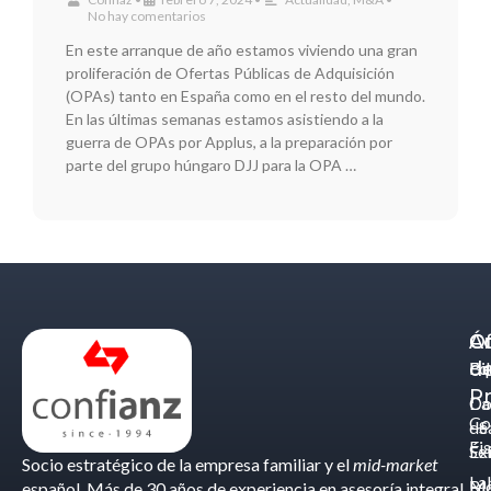
No hay comentarios
En este arranque de año estamos viviendo una gran
proliferación de Ofertas Públicas de Adquisición
(OPAs) tanto en España como en el resto del mundo.
En las últimas semanas estamos asistiendo a la
guerra de OPAs por Applus, a la preparación por
parte del grupo húngaro DJJ para la OPA …
Á
C
Of
d
Eq
Bi
Pr
Ca
Do
Co
de
- S
Fis
Éx
Se
Socio estratégico de la empresa familiar y el
mid-market
La
Bl
Ma
español. Más de 30 años de experiencia en asesoría integral