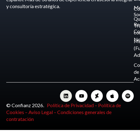
y consultoría estratégica.
Me
Co
So
Qu
Re
Tr
Co
co
No
M
(F
Ad
Co
de
Ac
© Confianz 2026.
Política de Privacidad –
Política de
Cookies –
Aviso Legal –
Condiciones generales de
contratación