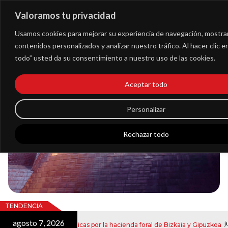
Valoramos tu privacidad
Extranet
Usamos cookies para mejorar su experiencia de navegación, mostra
contenidos personalizados y analizar nuestro tráfico. Al hacer clic 
todo” usted da su consentimiento a nuestro uso de las cookies.
Blog
Aceptar todo
Noticias
Personalizar
Rechazar todo
TENDENCIA
agosto 7, 2026
juli
 notificaciones electrónicas por la hacienda foral de Bizkaia y Gipuzkoa