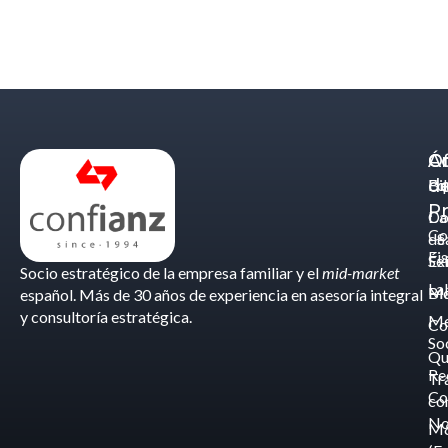
Á
C
Of
d
Eq
Bi
Pr
Ca
Do
Co
de
- S
Fis
Éx
Se
Socio estratégico de la empresa familiar y el
mid-market
La
Bl
Ma
español. Más de 30 años de experiencia en asesoría integral
y consultoría estratégica.
Me
Co
So
Qu
Re
Tr
Co
co
No
M