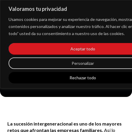
Valoramos tu privacidad
Extranet
Usamos cookies para mejorar su experiencia de navegación, mostra
contenidos personalizados y analizar nuestro tráfico. Al hacer clic 
todo” usted da su consentimiento a nuestro uso de las cookies.
Sólo una de cada
ocho empresas
Aceptar todo
familiares españolas
Personalizar
tiene plan de
Rechazar todo
sucesión
La sucesión intergeneracional es uno de los mayores
retos que afrontan las empresas familiares.
Así lo