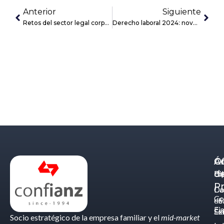
Anterior
Siguiente
Retos del sector legal corporativo para 2024
Derecho laboral 2024: novedades para las empresas
Á
C
Of
d
Eq
Bi
Pr
Ca
Do
Co
de
- S
Fis
Éx
Se
Socio estratégico de la empresa familiar y el
mid-market