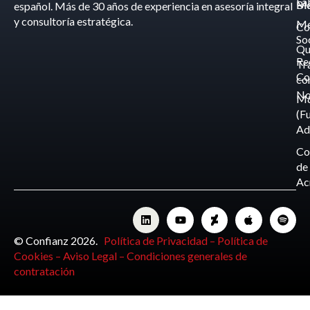
La
Bl
Ma
español. Más de 30 años de experiencia en asesoría integral
y consultoría estratégica.
Me
Co
So
Qu
Re
Tr
Co
co
No
M
(F
Ad
Co
de
Ac
© Confianz 2026.
Política de Privacidad –
Política de
Cookies –
Aviso Legal –
Condiciones generales de
contratación