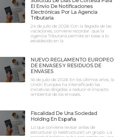
Solicitud De Días De Cortesía Para
El Envío De Notificaciones
Electrónicas Por La Agencia
Tributaria
24 de julio de 2026 Con la llegada de las
vacaciones, conviene recordar que la
Agencia Tributaria permite en base a lo
establecido en la
NUEVO REGLAMENTO EUROPEO
DE ENVASES Y RESIDUOS DE
ENVASES
16 de julio de 2026 En los últimos años, la
Unión Europea ha intensificado las
iniciativas dirigidas a reducir el impacto
ambiental de los envases,
Fiscalidad De Una Sociedad
Holding En España
Lo que conviene revisar antes de
estructurar (o reestructurar) un grupo. La
sociedad holding se ha convertido en una