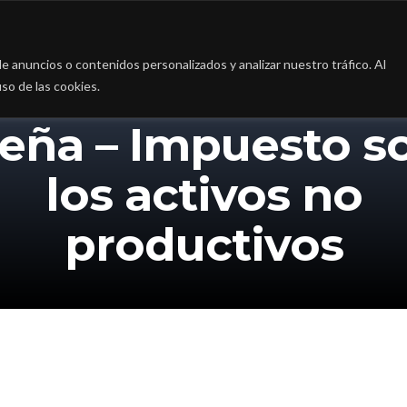
a
La firma
Casos de Éxito
Blog
Contac
 anuncios o contenidos personalizados y analizar nuestro tráfico. Al
so de las cookies.
eña – Impuesto s
los activos no
productivos