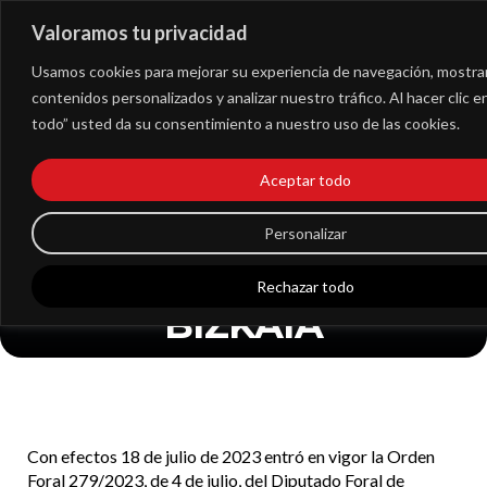
Valoramos tu privacidad
Extranet
Usamos cookies para mejorar su experiencia de navegación, mostra
contenidos personalizados y analizar nuestro tráfico. Al hacer clic 
RESEÑA 2 –
todo” usted da su consentimiento a nuestro uso de las cookies.
SOLICITUD DIAS
Aceptar todo
INHABILES PARA
NOTIFICACIONES POR
Personalizar
HACIENDA DE
Rechazar todo
BIZKAIA
Con efectos 18 de julio de 2023 entró en vigor la Orden
Foral 279/2023, de 4 de julio, del Diputado Foral de