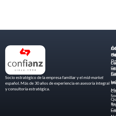
Á
C
Of
d
Eq
Bi
Pr
Ca
Do
Co
de
- S
Fis
Éx
Se
Socio estratégico de la empresa familiar y el
mid-market
La
Bl
Ma
español. Más de 30 años de experiencia en asesoría integral
y consultoría estratégica.
Me
Co
So
Qu
Re
Tr
Co
co