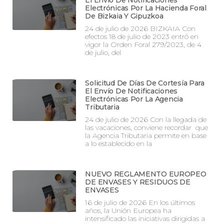
El Envío De Notificaciones
Electrónicas Por La Hacienda Foral
De Bizkaia Y Gipuzkoa
24 de julio de 2026 BIZKAIA Con
efectos 18 de julio de 2023 entró en
vigor la Orden Foral 279/2023, de 4
de julio, del
Solicitud De Días De Cortesía Para
El Envío De Notificaciones
Electrónicas Por La Agencia
Tributaria
24 de julio de 2026 Con la llegada de
las vacaciones, conviene recordar que
la Agencia Tributaria permite en base
a lo establecido en la
NUEVO REGLAMENTO EUROPEO
DE ENVASES Y RESIDUOS DE
ENVASES
16 de julio de 2026 En los últimos
años, la Unión Europea ha
intensificado las iniciativas dirigidas a