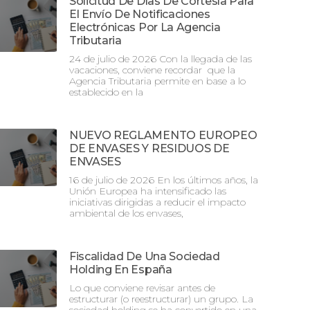
Solicitud De Días De Cortesía Para
El Envío De Notificaciones
Electrónicas Por La Agencia
Tributaria
24 de julio de 2026 Con la llegada de las
vacaciones, conviene recordar que la
Agencia Tributaria permite en base a lo
establecido en la
NUEVO REGLAMENTO EUROPEO
DE ENVASES Y RESIDUOS DE
ENVASES
16 de julio de 2026 En los últimos años, la
Unión Europea ha intensificado las
iniciativas dirigidas a reducir el impacto
ambiental de los envases,
Fiscalidad De Una Sociedad
Holding En España
Lo que conviene revisar antes de
estructurar (o reestructurar) un grupo. La
sociedad holding se ha convertido en una