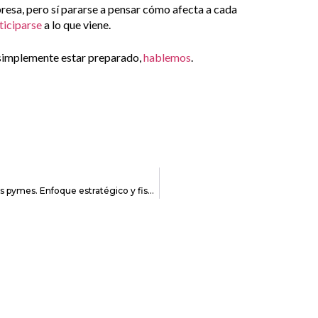
resa, pero sí pararse a pensar cómo afecta a cada
ticiparse
a lo que viene.
o simplemente estar preparado,
hablemos
.
Alternativas para un proceso de sucesión empresarial en las pymes. Enfoque estratégico y fiscal