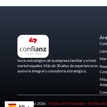
Áre
Cont
Labo
Merc
Socio estratégico de la empresa familiar y el
mid-
market
español. Más de 30 años de experiencia en
Rees
asesoría integral y consultoría estratégica.
Corp
M&A
Adqu
Con
© Confianz 2026.
Política de Privacidad –
Política de
ES