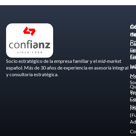
Á
C
Of
d
Eq
Bi
Pr
Ca
Do
Co
de
- S
Fis
Éx
Se
Socio estratégico de la empresa familiar y el
mid-market
La
Bl
Ma
español. Más de 30 años de experiencia en asesoría integral
y consultoría estratégica.
Me
Co
So
Qu
Re
Tr
Co
co
No
M
(F
Ad
Co