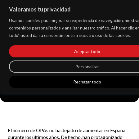
Valoramos tu privacidad
Extranet
Usamos cookies para mejorar su experiencia de navegación, mostra
contenidos personalizados y analizar nuestro tráfico. Al hacer clic 
todo” usted da su consentimiento a nuestro uso de las cookies.
Naturgy y las
Aceptar todo
principales OPAs de
Personalizar
este 2021
Rechazar todo
El número de OPAs no ha dejado de aumentar en
España
durante los últimos años. De hecho, han protagonizado