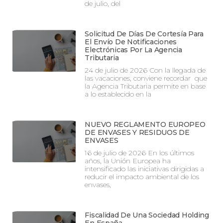
de julio, del
Solicitud De Días De Cortesía Para
El Envío De Notificaciones
Electrónicas Por La Agencia
Tributaria
24 de julio de 2026 Con la llegada de
las vacaciones, conviene recordar que
la Agencia Tributaria permite en base
a lo establecido en la
NUEVO REGLAMENTO EUROPEO
DE ENVASES Y RESIDUOS DE
ENVASES
16 de julio de 2026 En los últimos
años, la Unión Europea ha
intensificado las iniciativas dirigidas a
reducir el impacto ambiental de los
envases,
Fiscalidad De Una Sociedad Holding