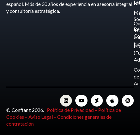
La
Bl
Ma
español. Más de 30 años de experiencia en asesoría integral
y consultoría estratégica.
Me
Co
So
Qu
Re
Tr
Co
co
No
M
(F
Ad
Co
de
Ac
© Confianz 2026.
Política de Privacidad –
Política de
Cookies –
Aviso Legal –
Condiciones generales de
contratación