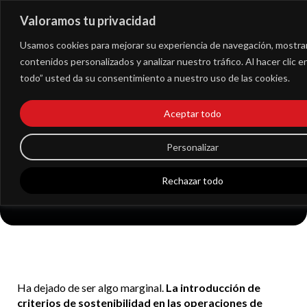
Valoramos tu privacidad
Extranet
Usamos cookies para mejorar su experiencia de navegación, mostra
contenidos personalizados y analizar nuestro tráfico. Al hacer clic 
todo” usted da su consentimiento a nuestro uso de las cookies.
La sostenibilidad ya es
Aceptar todo
un factor ineludible
Personalizar
en el M&A
Rechazar todo
Ha dejado de ser algo marginal.
La introducción de
criterios de sostenibilidad en las operaciones de