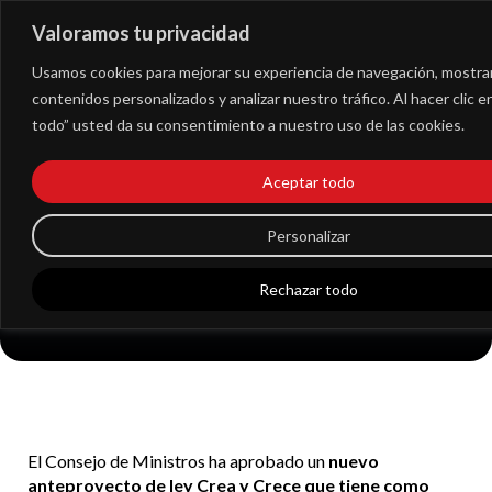
Valoramos tu privacidad
Extranet
Usamos cookies para mejorar su experiencia de navegación, mostra
contenidos personalizados y analizar nuestro tráfico. Al hacer clic 
todo” usted da su consentimiento a nuestro uso de las cookies.
El anteproyecto de ley
Crea y Crece prevé la
Aceptar todo
constitución de
Personalizar
sociedades limitadas
Rechazar todo
por un euro
El Consejo de Ministros ha aprobado un
nuevo
anteproyecto de ley Crea y Crece que tiene como