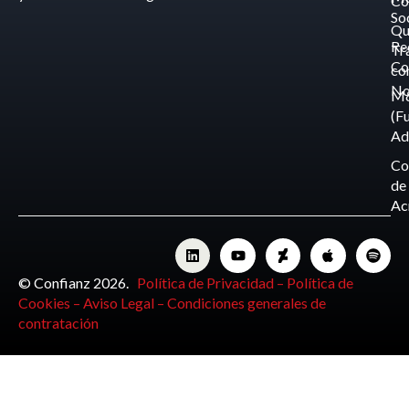
Co
So
Qu
Re
Tr
Co
co
No
M
(F
Ad
Co
de
Ac
© Confianz 2026.
Política de Privacidad –
Política de
Cookies –
Aviso Legal –
Condiciones generales de
contratación