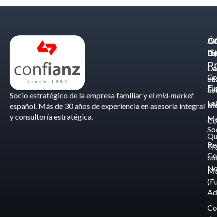
Á
C
Of
d
Eq
Bi
Pr
Ca
Do
Co
de
- S
Fis
Éx
Se
Socio estratégico de la empresa familiar y el
mid-market
La
Bl
Ma
español. Más de 30 años de experiencia en asesoría integral
y consultoría estratégica.
Me
Co
So
Qu
Re
Tr
Co
co
No
M
(F
Ad
Co