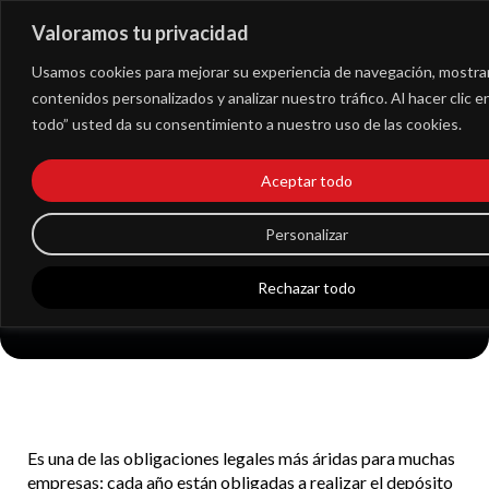
Valoramos tu privacidad
Extranet
Usamos cookies para mejorar su experiencia de navegación, mostra
contenidos personalizados y analizar nuestro tráfico. Al hacer clic 
todo” usted da su consentimiento a nuestro uso de las cookies.
Depósito de las
Aceptar todo
cuentas anuales:
Personalizar
todos los detalles
Rechazar todo
Es una de las obligaciones legales más áridas para muchas
empresas: cada año están obligadas a realizar el depósito