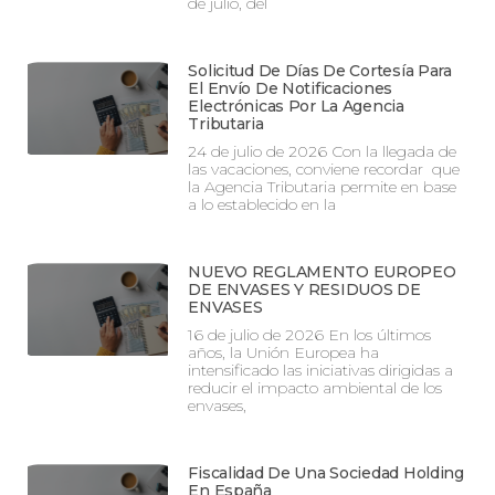
de julio, del
Solicitud De Días De Cortesía Para
El Envío De Notificaciones
Electrónicas Por La Agencia
Tributaria
24 de julio de 2026 Con la llegada de
las vacaciones, conviene recordar que
la Agencia Tributaria permite en base
a lo establecido en la
NUEVO REGLAMENTO EUROPEO
DE ENVASES Y RESIDUOS DE
ENVASES
16 de julio de 2026 En los últimos
años, la Unión Europea ha
intensificado las iniciativas dirigidas a
reducir el impacto ambiental de los
envases,
Fiscalidad De Una Sociedad Holding
En España