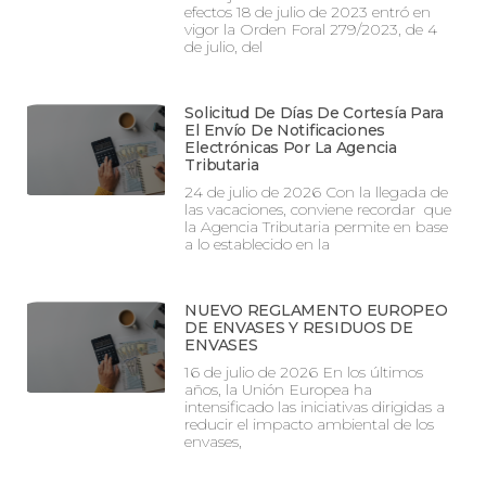
efectos 18 de julio de 2023 entró en
vigor la Orden Foral 279/2023, de 4
de julio, del
Solicitud De Días De Cortesía Para
El Envío De Notificaciones
Electrónicas Por La Agencia
Tributaria
24 de julio de 2026 Con la llegada de
las vacaciones, conviene recordar que
la Agencia Tributaria permite en base
a lo establecido en la
NUEVO REGLAMENTO EUROPEO
DE ENVASES Y RESIDUOS DE
ENVASES
16 de julio de 2026 En los últimos
años, la Unión Europea ha
intensificado las iniciativas dirigidas a
reducir el impacto ambiental de los
envases,