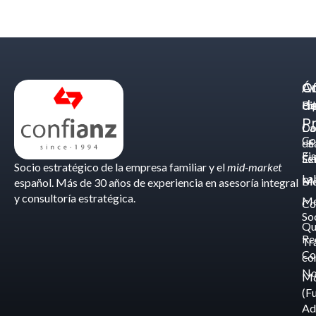
Á
C
Of
d
Eq
Bi
Pr
Ca
Do
Co
de
- S
Fis
Éx
Se
Socio estratégico de la empresa familiar y el
mid-market
La
Bl
Ma
español. Más de 30 años de experiencia en asesoría integral
y consultoría estratégica.
Me
Co
So
Qu
Re
Tr
Co
co
No
M
(F
Ad