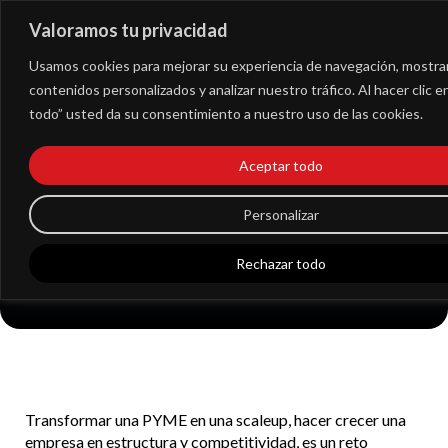
Valoramos tu privacidad
Extranet
Usamos cookies para mejorar su experiencia de navegación, mostra
contenidos personalizados y analizar nuestro tráfico. Al hacer clic 
todo” usted da su consentimiento a nuestro uso de las cookies.
Cómo transformar
Aceptar todo
una PYME en una
Personalizar
scaleup
Rechazar todo
Transformar una PYME en una scaleup, hacer crecer una
empresa en estructura y competitividad, es un reto