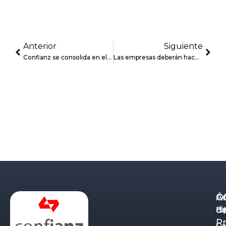
Anterior
Siguiente
Confianz se consolida en el Ranking Chambers Europe 2024
Las empresas deberán hacer pública su brecha retributiva entre hombres y mujeres
Á
C
Of
d
Eq
Bi
Pr
Ca
Do