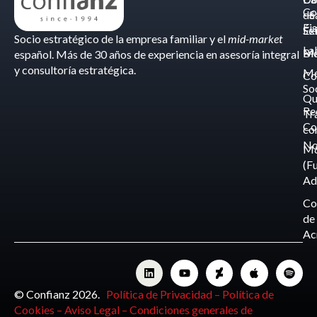
Co
de
- S
Fis
Éx
Se
Socio estratégico de la empresa familiar y el
mid-market
La
Bl
Ma
español. Más de 30 años de experiencia en asesoría integral
y consultoría estratégica.
Me
Co
So
Qu
Re
Tr
Co
co
No
M
(F
Ad
Co
de
Ac
© Confianz 2026.
Política de Privacidad –
Política de
Cookies –
Aviso Legal –
Condiciones generales de