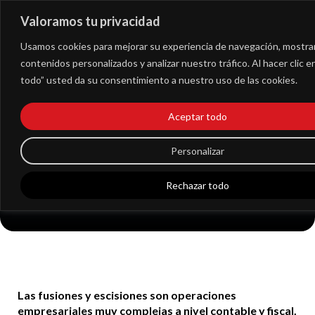
Valoramos tu privacidad
Extranet
Usamos cookies para mejorar su experiencia de navegación, mostra
contenidos personalizados y analizar nuestro tráfico. Al hacer clic 
todo” usted da su consentimiento a nuestro uso de las cookies.
Así funciona el
Aceptar todo
régimen fiscal
especial de fusiones y
Personalizar
escisiones
Rechazar todo
Las fusiones y escisiones son operaciones
empresariales muy complejas a nivel contable y fiscal.