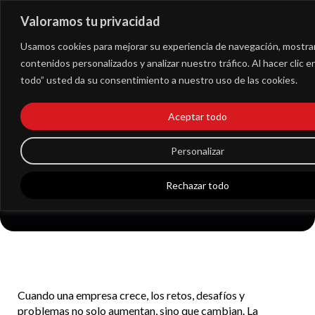
Valoramos tu privacidad
Extranet
Usamos cookies para mejorar su experiencia de navegación, mostra
contenidos personalizados y analizar nuestro tráfico. Al hacer clic 
todo” usted da su consentimiento a nuestro uso de las cookies.
Aceptar todo
Todo sobre la Escisión
de Sociedades
Personalizar
Rechazar todo
Cuando una empresa crece, los retos, desafíos y
problemas no solo aumentan, sino que cambian. La