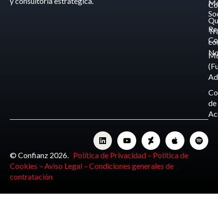
y consultoría estratégica.
Me
Co
So
Qu
Re
Tr
Co
co
No
M
(F
Ad
Co
de
Ac
© Confianz 2026.
Política de Privacidad –
Política de
Cookies –
Aviso Legal –
Condiciones generales de
contratación