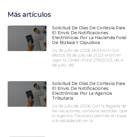
Más artículos
Solicitud De Días De Cortesía Para
El Envío De Notificaciones
Electrónicas Por La Hacienda Foral
De Bizkaia Y Gipuzkoa
24 de julio de 2026 BIZKAIA Con
efectos 18 de julio de 2023 entró en
vigor la Orden Foral 279/2023, de 4
de julio, del
Solicitud De Días De Cortesía Para
El Envío De Notificaciones
Electrónicas Por La Agencia
Tributaria
24 de julio de 2026 Con la llegada de
las vacaciones, conviene recordar que
la Agencia Tributaria permite en base
a lo establecido en la